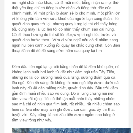
nơi nghỉ chân nào khác, cứ đi mãi miết, bỗng nhận ra mọi thứ
thật yên ắng chỉ có tiếng bước chân và tiếng thở dốc của
chính mình. Vì một phần lo đoàn sẽ lo cho mình, một phần lớn
vì không yên tâm với sức khoẻ của người bạn cùng đoàn. Tôi
quyết định quay trở lại, nhưng quay lưng lại thì chỉ thấy bóng
tối, cũng may là lúc lên tôi có nhìn thấy chùm sao đại hùng.
Cứ đi theo hướng đó thì sẽ lên được vị trí nghỉ lúc trước và
quyết định bước theo. Vừa đi vừa nghĩ nếu có đi nhầm sang
ngọn núi bên cạnh xuống rồi quay lại chắc cũng chết. Còn điện
thoại đành để đó để sáng sớm hôm sau quay lại tìm.
Đêm đầu tiên ngủ lại tại bãi bằng chăn dê là đêm khó quên, nó
không lạnh buốt hơi lạnh từ đất như đêm ngủ trên Tây Tiến,
nhưng nó lại có sương muối của rừng, sương thấm qua cả
lều ngủ. Đến 4h sáng tôi không tài nào ngủ tiếp được dưới cái
lạnh này dù đã dán miếng nhiệt, quyết định dậy. Bầu trời đêm
gần đỉnh muối nhiều sao vô cùng. Do ở lưng chừng núi nên
tầm view rất rộng. Tôi có thể tận mắt nhìn thấy những chòm
sao mà chỉ có nhìn qua film ảnh, rất nhiều, rất nhiều chòm sao
hiện ra. Giá như máy ảnh ghi được cái cảm giác ấy thì thật
tuyệt vời. Đây cũng là nơi đầu tiên được ngắm sao băng ở
tầm view rộng như vậy.