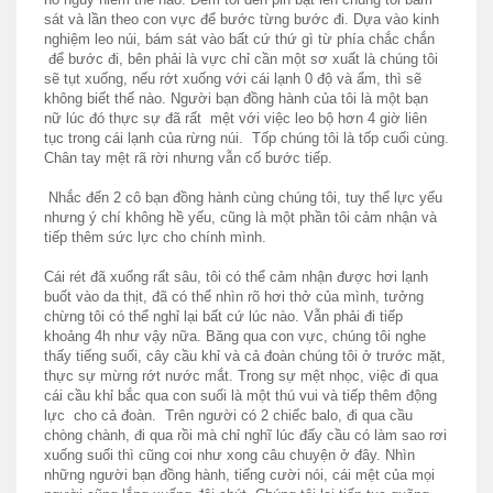
sát và lần theo con vực để bước từng bước đi. Dựa vào kinh
nghiệm leo núi, bám sát vào bất cứ thứ gì từ phía chắc chắn
để bước đi, bên phải là vực chỉ cần một sơ xuất là chúng tôi
sẽ tụt xuống, nếu rớt xuống với cái lạnh 0 độ và ẩm, thì sẽ
không biết thế nào. Người bạn đồng hành của tôi là một bạn
nữ lúc đó thực sự đã rất mệt với việc leo bộ hơn 4 giờ liên
tục trong cái lạnh của rừng núi. Tốp chúng tôi là tốp cuối cùng.
Chân tay mệt rã rời nhưng vẫn cố bước tiếp.
Nhắc đến 2 cô bạn đồng hành cùng chúng tôi, tuy thể lực yếu
nhưng ý chí không hề yếu, cũng là một phần tôi cảm nhận và
tiếp thêm sức lực cho chính mình.
Cái rét đã xuống rất sâu, tôi có thể cảm nhận được hơi lạnh
buốt vào da thịt, đã có thể nhìn rõ hơi thở của mình, tưởng
chừng tôi có thể nghỉ lại bất cứ lúc nào. Vẫn phải đi tiếp
khoảng 4h như vậy nữa. Băng qua con vực, chúng tôi nghe
thấy tiếng suối, cây cầu khỉ và cả đoàn chúng tôi ở trước mặt,
thực sự mừng rớt nước mắt. Trong sự mệt nhọc, việc đi qua
cái cầu khỉ bắc qua con suối là một thú vui và tiếp thêm động
lực cho cả đoàn. Trên người có 2 chiếc balo, đi qua cầu
chòng chành, đi qua rồi mà chỉ nghĩ lúc đấy cầu có làm sao rơi
xuống suối thì cũng coi như xong câu chuyện ở đây. Nhìn
những người bạn đồng hành, tiếng cười nói, cái mệt của mọi