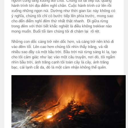
người cũng lắng xuống đôi chút. Chúng tôi lại tiếp tục quãng
hành trình tới địa điểm nghỉ chân. Cuộc hành trình cứ lên rồi
xuống những ngọn núi. Dường như thời gian lúc này không có
ý nghĩa, chúng tôi chỉ có bước tiếp lên phía trước, mong sao
cho đến điểm nghỉ đêm thứ nhất thật nhanh. Đi giữa rừng
trong đêm với thời tiết khắc nghiệt là điều không trekker nào
mong muốn. Buổi tối làm chúng tôi đi chậm lại rõ rệt.
Những con dốc càng trở nên dốc hơn, và càng trở nên khó đi
vào đêm tối. Lên cao hơn chúng tôi nhìn thấy trăng, và rất
nhiều sao đầy cả một bầu trời. Bầu trời núi rừng sáng kì lạ, tạo
cho tôi cảm giác như lạc vào một câu truyện, nơi đó, tôi ngắm
nhìn bầu trời, ánh trăng cạnh tôi toàn cây là cây, ánh trăng
bạc, cái lạnh cắt da, đó là một cảm nhận không thể quên.