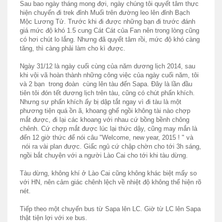
Sau bao ngày tháng mong đợi, ngày chúng tôi quyết tâm thực
hiện chuyến đi trek đỉnh Muối trên đường leo lên đỉnh Bạch
Mộc Lương Tử. Trước khi đi được những bạn đi trước đánh
giá mức độ khó 1.5 cung Cát Cát của Fan nên trong lòng cũng
có hơi chút lo lắng. Nhưng đã quyết tâm rồi, mức độ khó càng
tăng, thì càng phải làm cho kì được.
Ngày 31/12 là ngày cuối cùng của năm dương lịch 2014, sau
khi vội vã hoàn thành những công việc của ngày cuối năm, tôi
và 2 bạn trong đoàn cùng lên tàu đến Sapa. Đây là lần đầu
tiên tôi đón tết dương lịch trên tàu, cũng có chút phấn khích.
Nhưng sự phấn khích ấy bị dập tắt ngay vì đi tàu là một
phương tiện quá ồn ã, khoang ghế ngồi không tài nào chợp
mắt được, đi lại các khoang với nhau cứ bồng bềnh chông
chênh. Cứ chợp mắt được lúc lại thức dậy, cũng may mắn là
đến 12 giờ thức để nói câu "Welcome, new year, 2015 ! " và
nói ra vài plan được. Giấc ngủ cứ chập chờn cho tới 3h sáng,
ngồi bắt chuyện với a người Lào Cai cho tới khi tàu dừng.
Tàu dừng, không khí ở Lào Cai cũng không khác biệt mấy so
với HN, nên cảm giác chênh lệch về nhiệt độ không thể hiện rõ
nét.
Tiếp theo một chuyến bus từ Sapa lên LC. Giờ từ LC lên Sapa
thật tiện lợi với xe bus.