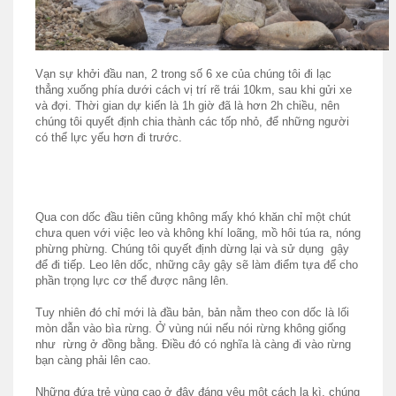
Vạn sự khởi đầu nan, 2 trong số 6 xe của chúng tôi đi lạc
thẳng xuống phía dưới cách vị trí rẽ trái 10km, sau khi gửi xe
và đợi. Thời gian dự kiến là 1h giờ đã là hơn 2h chiều, nên
chúng tôi quyết định chia thành các tốp nhỏ, để những người
có thể lực yếu hơn đi trước.
Qua con dốc đầu tiên cũng không mấy khó khăn chỉ một chút
chưa quen với việc leo và không khí loãng, mồ hôi túa ra, nóng
phừng phừng. Chúng tôi quyết định dừng lại và sử dụng gậy
để đi tiếp. Leo lên dốc, những cây gậy sẽ làm điểm tựa để cho
phần trọng lực cơ thể được nâng lên.
Tuy nhiên đó chỉ mới là đầu bản, bản nằm theo con dốc là lối
mòn dẫn vào bìa rừng. Ở vùng núi nếu nói rừng không giống
như rừng ở đồng bằng. Điều đó có nghĩa là càng đi vào rừng
bạn càng phải lên cao.
Những đứa trẻ vùng cao ở đây đáng yêu một cách lạ kì, chúng