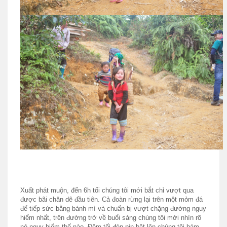
Xuất phát muộn, đến 6h tối chúng tôi mới bắt chỉ vượt qua
được bãi chăn dê đầu tiên. Cả đoàn rừng lại trên một mỏm đá
để tiếp sức bằng bánh mì và chuẩn bị vượt chặng đường nguy
hiểm nhất, trên đường trở về buổi sáng chúng tôi mới nhìn rõ
nó nguy hiểm thế nào. Đêm tối đèn pin bật lên chúng tôi bám