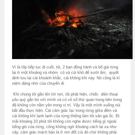
Vì là tốp tiếp tục đi cuối, tôi, 2 bạn đồng hành và bố già rừng
lại ở một khoảng và nhóm cỏ và củi khô để sưởi ấm, quyết
định lưu lại cái khoảnh khắc, cái không khí này. Nó cũng là kỉ
niệm đáng nhờ của chuyến đi.
Khi chúng tôi gần lên tới nơi, tôi phát hiện, chiếc điện thoại
yêu quý gắn bó với mình và có vô số thứ quan trọng bên trong
đã không còn nằm yên trong vị trí. Vậy là một mình xuống núi
bắt đầu thực hiện. Cái cảm giác lạc trong rừng giữa đêm và
cái không khí lạnh lạnh của rừng thiêng làm tôi sản gai ốc. Đi
mãi khoảng 10 phút tôi không còn nghe được tiếng gì ngoài
tiếng gió của rừng, cũng không ngờ khoảng cách lại xa như
vậy, cảm giác mách bảo là ở nơi đốt củi đó chứ không phải